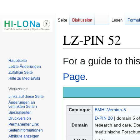
Seite
Diskussion
Lesen
Formul
LZ-PIN 52
Zur
Zur
For a guide to th
Hauptseite
Navigation
Suche
Letzte Änderungen
springen
springen
Zufällige Seite
Page
.
Hilfe zu MediaWiki
Werkzeuge
Links auf diese Seite
Änderungen an
verlinkten Seiten
Catalogue
BMHI-Version-5
Spezialseiten
D-PIN 20
| domain 5 o
Druckversion
Permanenter Link
Domain
research and care, D
Seiten­­informationen
medizinische Forschu
Attribute anzeigen