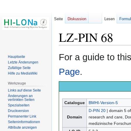
Seite
Diskussion
Lesen
Formul
LZ-PIN 68
Zur
Zur
For a guide to th
Hauptseite
Navigation
Suche
Letzte Änderungen
springen
springen
Zufällige Seite
Page
.
Hilfe zu MediaWiki
Werkzeuge
Links auf diese Seite
Änderungen an
verlinkten Seiten
Catalogue
BMHI-Version-5
Spezialseiten
D-PIN 20
| domain 5 o
Druckversion
Permanenter Link
Domain
research and care, D
Seiten­­informationen
medizinische Forschu
Attribute anzeigen