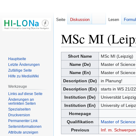
Seite
Diskussion
Lesen
Formul
MSc MI (Leip
Zur
Zur
Short Name
MSc MI (Leipzig)
Hauptseite
Navigation
Suche
Name (De)
Master of Science
Letzte Änderungen
springen
springen
Zufällige Seite
Name (En)
Master of Science
Hilfe zu MediaWiki
Description (De)
in Planung!
Werkzeuge
Description (En)
starts in WS 21/22
Links auf diese Seite
Institution (De)
Universität Leipzig
Änderungen an
verlinkten Seiten
Institution (En)
University of Leipz
Spezialseiten
Homepage
Druckversion
Permanenter Link
Qualifikation
Master of Science
Seiten­­informationen
Previous
Inf. m. Schwerpunk
Attribute anzeigen