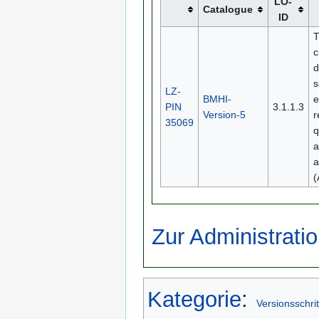
LO-
Catalogue
ID
T
c
d
s
LZ-
BMHI-
e
PIN
3.1.1.3
Version-5
r
35069
q
a
a
(
Zur Administratio
Kategorie
:
Versionsschrit