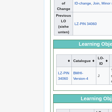
of
ID-change
,
Join
,
Minor s
Change
Previous
LO
LZ-PIN 34060
(siehe
unten)
Learning Obje
LO-
Catalogue
ID
LZ-PIN
BMHI-
J
34060
Version-4
Learning Obj