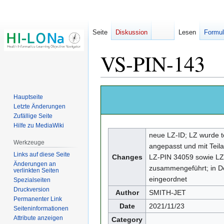
Seite
Diskussion
Lesen
Formul
VS-PIN-143
Zur
Zur
Hauptseite
Navigation
Suche
Letzte Änderungen
springen
springen
Zufällige Seite
Hilfe zu MediaWiki
neue LZ-ID; LZ wurde te
Werkzeuge
angepasst und mit Teil
Links auf diese Seite
Changes
LZ-PIN 34059 sowie L
Änderungen an
zusammengeführt; in 
verlinkten Seiten
eingeordnet
Spezialseiten
Druckversion
Author
SMITH-JET
Permanenter Link
Date
2021/11/23
Seiten­­informationen
Attribute anzeigen
Category