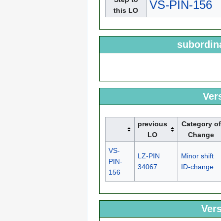
VS-PIN-156
this LO
subordin
Ver
previous
Category of
LO
Change
VS-
LZ-PIN
Minor shift
PIN-
34067
ID-change
156
Vers