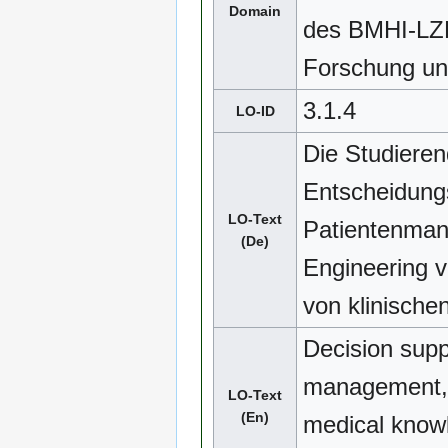
Domain
des BMHI-LZK
Forschung und
3.1.4
LO-ID
Die Studiere
Entscheidung
LO-Text
Patientenman
(De)
Engineering 
von klinische
Decision supp
management, a
LO-Text
(En)
medical knowl