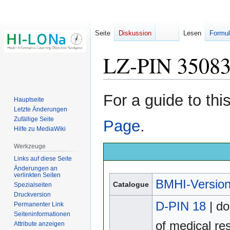
Seite
Diskussion
Lesen
Formul
LZ-PIN 3508
Zur
Zur
For a guide to th
Hauptseite
Navigation
Suche
Letzte Änderungen
springen
springen
Zufällige Seite
Page
.
Hilfe zu MediaWiki
Werkzeuge
Links auf diese Seite
Änderungen an
verlinkten Seiten
BMHI-Version
Catalogue
Spezialseiten
Druckversion
D-PIN 18
| do
Permanenter Link
Seiten­­informationen
of medical r
Attribute anzeigen