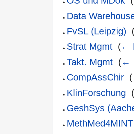
OS und MDok
‎
(
Data Warehous
FvSL (Leipzig)
‎
Strat Mgmt
‎
(
← 
Takt. Mgmt
‎
(
← 
CompAssChir
‎
(
KlinForschung
‎
GeshSys (Aach
MethMed4MINT 