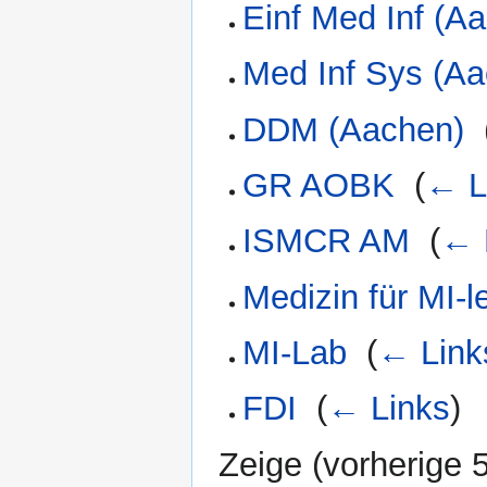
Einf Med Inf (A
Med Inf Sys (A
DDM (Aachen)
‎
GR AOBK
‎
(
← L
ISMCR AM
‎
(
← 
Medizin für MI-l
MI-Lab
‎
(
← Link
FDI
‎
(
← Links
)
Zeige (
vorherige 