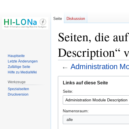
Seite
Diskussion
Seiten, die a
Description“ v
Hauptseite
Letzte Änderungen
←
Administration Mo
Zufällige Seite
Hilfe zu MediaWiki
Zur
Zur
Werkzeuge
Links auf diese Seite
Navigation
Suche
Spezialseiten
Seite:
springen
springen
Druckversion
Namensraum:
alle